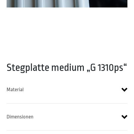
Stegplatte medium „G 1310ps“
Material
Dimensionen
Edelstahl/Stahl
Kupfer
Aluminium